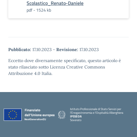
Scolastico_Renato-Daniele
pdf - 1524 kb
Pubblicato:
17.10.2023
-
Revisione:
17.10.2023
Eccetto dove diversamente specificato, questo articolo è
stato rilasciato sotto Licenza Creative Commons
Attribuzione 4.0 Italia.
Istituto Professionale di Stato Servizi per
l'Enogastronomia e l'Ospitalità Alberghiera
IPSSEOA
Soverato
— Visita la pagina iniziale della scuola