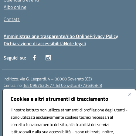
Albo online
Contatti
Amministrazione trasparente
Albo Online
Privacy Policy
Dichiarazione di accessibilità
Note legali
Seguici su:
Indirizzo:
Via G. Leopardi, 4 – 88068 Soverato (CZ)
Centralino:
Tel: 0967620477 Tel Convitto: 3773636848
Email:
czrh04000q@istruzione.it
Posta elettronica certificata (PEC):
Cookies e altri strumenti di tracciamento
czrh04000q@pec.istruzione.it
Codice fiscale: 84000690796
Il nostro Istituto non utilizza strumenti di profilazione degli utenti -
Codice meccanografico:
CZRH04000Q
sono utilizzati esclusivamente cookies tecnici necessari al
Codice Indice delle Pubbliche Amministrazioni (IPA): istsc_czrh04000q
corretto funzionamento del sito, alla fruibilità dei servizi
Codice unico di fatturazione (CUF): UF9M13
istituzionali e alla sua accessibilità – sono utilizzati, inoltre,