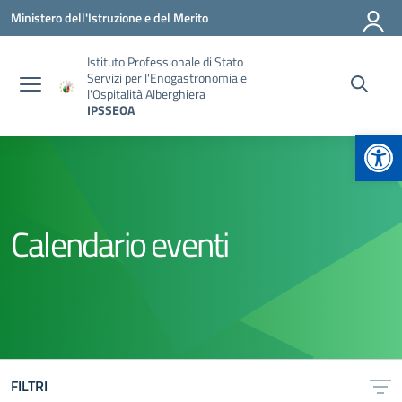
Vai ai contenuti
Vai al menu di navigazione
Vai al footer
Ministero dell'Istruzione e del Merito
Istituto Professionale di Stato
Servizi per l'Enogastronomia e
l'Ospitalità Alberghiera
IPSSEOA
Apr
Calendario eventi
FILTRI