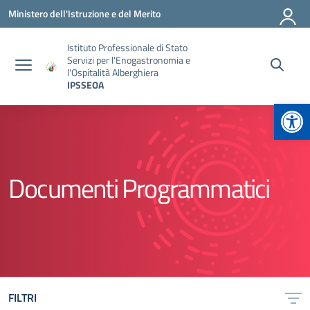
Vai ai contenuti
Vai al menu di navigazione
Vai al footer
Ministero dell'Istruzione e del Merito
Istituto Professionale di Stato
Servizi per l'Enogastronomia e
l'Ospitalità Alberghiera
IPSSEOA
Apr
Documenti Programmatici
FILTRI