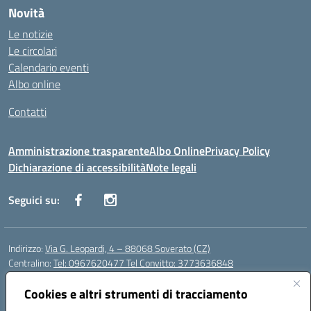
Novità
Le notizie
Le circolari
Calendario eventi
Albo online
Contatti
Amministrazione trasparente
Albo Online
Privacy Policy
Dichiarazione di accessibilità
Note legali
Seguici su:
Indirizzo:
Via G. Leopardi, 4 – 88068 Soverato (CZ)
Centralino:
Tel: 0967620477 Tel Convitto: 3773636848
Email:
czrh04000q@istruzione.it
Posta elettronica certificata (PEC):
Cookies e altri strumenti di tracciamento
czrh04000q@pec.istruzione.it