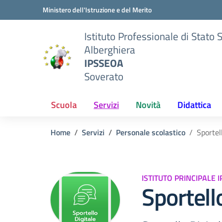
Vai ai contenuti
Vai al menu di navigazione
Vai al footer
Ministero dell'Istruzione e del Merito
Istituto Professionale di Stato 
Alberghiera
IPSSEOA
Soverato
Scuola
Servizi
Novità
Didattica
Home
Servizi
Personale scolastico
Sportel
ISTITUTO PRINCIPALE
Sportell