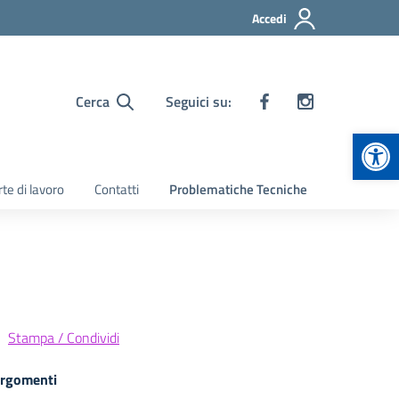
Accedi
Cerca
Seguici su:
Apr
te di lavoro
Contatti
Problematiche Tecniche
Stampa / Condividi
rgomenti