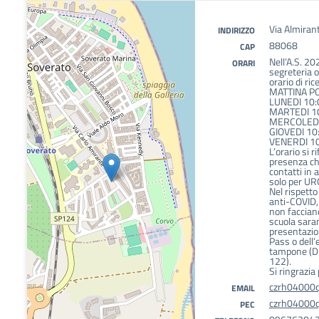
Via Almiran
INDIRIZZO
88068
CAP
Nell’A.S. 202
ORARI
segreteria 
orario di ri
MATTINA P
LUNEDI 10:
MARTEDI 1
MERCOLEDI
GIOVEDI 10
VENERDI 10
L’orario si r
presenza che
contatti in 
solo per U
Nel rispetto
anti-COVID,
non facciano
scuola sara
presentazio
Pass o dell’
tampone (D.
122).
Si ringrazia
czrh04000q
EMAIL
czrh04000q@
PEC