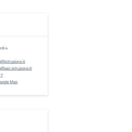
rdi 4
@istruzione.it
pec.istruzione.it
77
Google Map