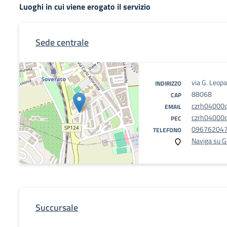
Luoghi in cui viene erogato il servizio
Sede centrale
via G. Leopa
INDIRIZZO
88068
CAP
czrh04000q
EMAIL
czrh04000q@
PEC
09676204
TELEFONO
Naviga su 
Succursale