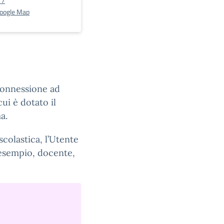
77
Google Map
connessione ad
ui è dotato il
a.
scolastica, l’Utente
 esempio, docente,