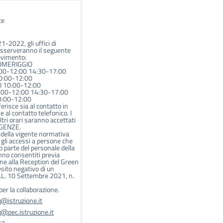
te
1-2022, gli uffici di
osserveranno il seguente
cevimento:
OMERIGGIO
00-12:00 14:30-17:00
0:00-12:00
 10:00-12:00
:00-12:00 14:30-17:00
:00-12:00
iferisce sia al contatto in
 al contatto telefonico. I
altri orari saranno accettati
RGENZE.
 della vigente normativa
 gli accessi a persone che
 parte del personale della
nno consentiti previa
ne alla Reception del Green
esito negativo di un
L. 10 Settembre 2021, n.
 per la collaborazione.
@istruzione.it
pec.istruzione.it