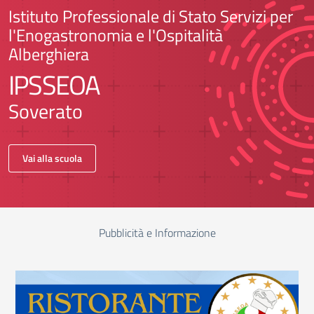
Istituto Professionale di Stato Servizi per
l'Enogastronomia e l'Ospitalità
Alberghiera
IPSSEOA
Soverato
Vai alla scuola
Pubblicità e Informazione