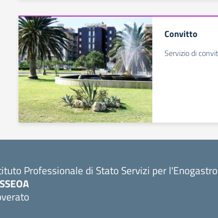
Convitto
Servizio di convi
tituto Professionale di Stato Servizi per l'Enogastr
PSSEOA
overato
Visita la pagina iniziale della scuola