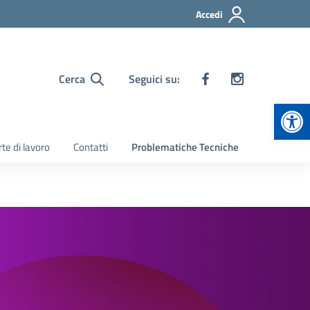
Accedi
Cerca
Seguici su:
Apr
te di lavoro
Contatti
Problematiche Tecniche