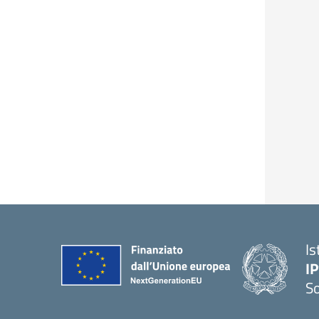
Is
I
S
— 