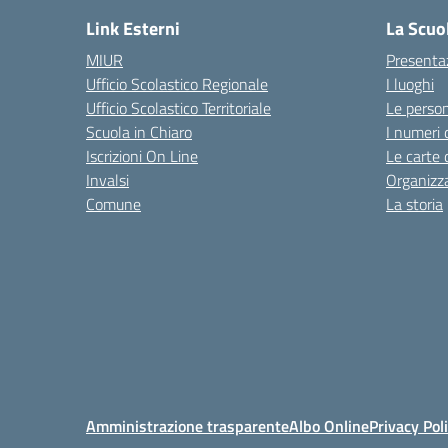
Link Esterni
La Scuo
MIUR
Presenta
Ufficio Scolastico Regionale
I luoghi
Ufficio Scolastico Territoriale
Le perso
Scuola in Chiaro
I numeri 
Iscrizioni On Line
Le carte 
Invalsi
Organizz
Comune
La storia
Amministrazione trasparente
Albo Online
Privacy Pol