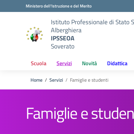
Vai ai contenuti
Vai al menu di navigazione
Vai al footer
Ministero dell'Istruzione e del Merito
Istituto Professionale di Stato 
Alberghiera
IPSSEOA
Soverato
Scuola
Servizi
Novità
Didattica
Home
Servizi
Famiglie e studenti
Famiglie e studen