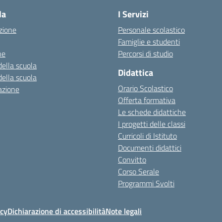
la
I Servizi
zione
Personale scolastico
Famiglie e studenti
ne
Percorsi di studio
della scuola
Didattica
della scuola
Orario Scolastico
azione
Offerta formativa
Le schede didattiche
I progetti delle classi
Curricoli di Istituto
Documenti didattici
Convitto
Corso Serale
Programmi Svolti
icy
Dichiarazione di accessibilità
Note legali