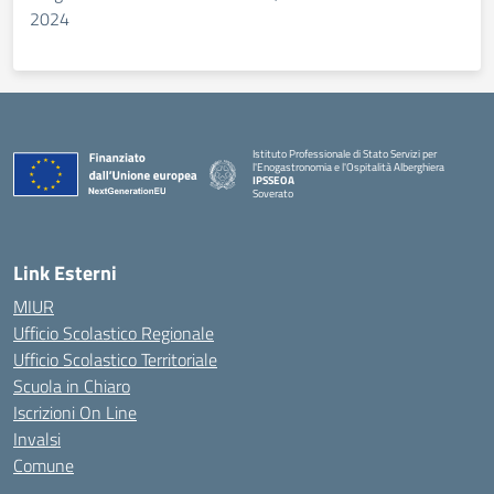
2024
Istituto Professionale di Stato Servizi per
l'Enogastronomia e l'Ospitalità Alberghiera
IPSSEOA
Soverato
— Visita la pagina iniziale della scuola
Link Esterni
MIUR
Ufficio Scolastico Regionale
Ufficio Scolastico Territoriale
Scuola in Chiaro
Iscrizioni On Line
Invalsi
Comune