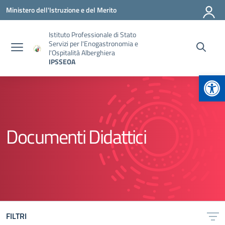
Vai ai contenuti
Vai al menu di navigazione
Vai al footer
Ministero dell'Istruzione e del Merito
Istituto Professionale di Stato
Servizi per l'Enogastronomia e
l'Ospitalità Alberghiera
IPSSEOA
Apr
Documenti Didattici
FILTRI