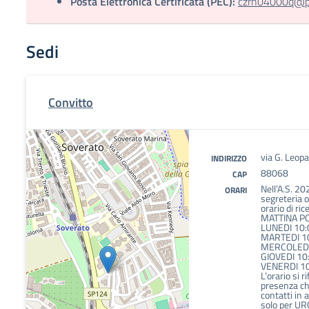
Posta Elettronica Certificata (PEC):
czrh04000q@pec
Sedi
Convitto
via G. Leopa
INDIRIZZO
88068
CAP
Nell’A.S. 202
ORARI
segreteria 
orario di ri
MATTINA P
LUNEDI 10:
MARTEDI 1
MERCOLEDI
GIOVEDI 10
VENERDI 10
L’orario si r
presenza che
contatti in 
solo per U