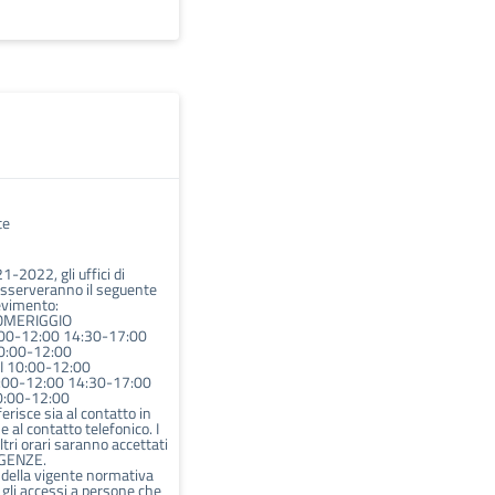
te
1-2022, gli uffici di
osserveranno il seguente
cevimento:
OMERIGGIO
00-12:00 14:30-17:00
0:00-12:00
 10:00-12:00
:00-12:00 14:30-17:00
:00-12:00
iferisce sia al contatto in
 al contatto telefonico. I
altri orari saranno accettati
RGENZE.
 della vigente normativa
 gli accessi a persone che