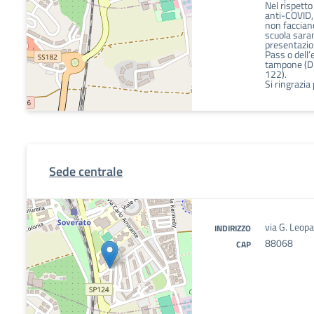
Nel rispetto
anti-COVID,
non facciano
scuola sara
presentazio
Pass o dell’
tampone (D.
122).
Si ringrazia
Sede centrale
via G. Leopa
INDIRIZZO
88068
CAP