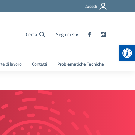
Accedi
Cerca
Seguici su:
Apr
te di lavoro
Contatti
Problematiche Tecniche