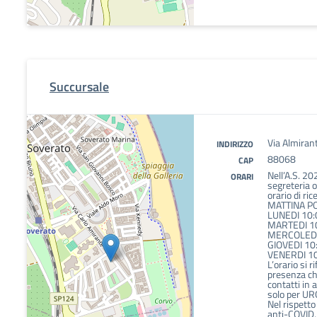
Succursale
Via Almiran
INDIRIZZO
88068
CAP
Nell’A.S. 202
ORARI
segreteria 
orario di ri
MATTINA P
LUNEDI 10:
MARTEDI 1
MERCOLEDI
GIOVEDI 10
VENERDI 10
L’orario si r
presenza che
contatti in 
solo per U
Nel rispetto
anti-COVID,