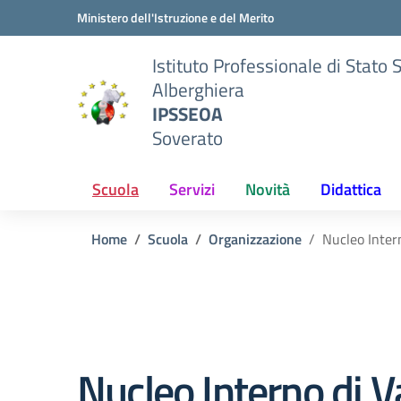
Vai ai contenuti
Vai al menu di navigazione
Vai al footer
Ministero dell'Istruzione e del Merito
Istituto Professionale di Stato 
Alberghiera
IPSSEOA
Soverato
Scuola
Servizi
Novità
Didattica
Home
Scuola
Organizzazione
Nucleo Intern
Nucleo Interno di V