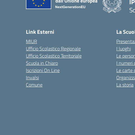
I
S
— 
Link Esterni
La Scuo
MIUR
Presenta
Ufficio Scolastico Regionale
I luoghi
Ufficio Scolastico Territoriale
Le perso
Scuola in Chiaro
I numeri 
Iscrizioni On Line
Le carte 
Invalsi
Organizz
Comune
La storia