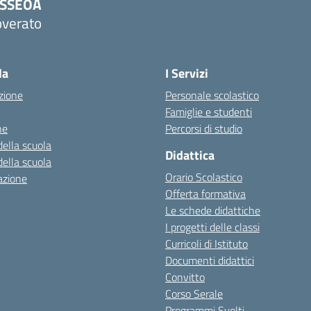
PSSEOA
overato
Visita la pagina iniziale della scuola
la
I Servizi
zione
Personale scolastico
Famiglie e studenti
ne
Percorsi di studio
della scuola
Didattica
della scuola
Orario Scolastico
azione
Offerta formativa
Le schede didattiche
I progetti delle classi
Curricoli di Istituto
Documenti didattici
Convitto
Corso Serale
Programmi Svolti