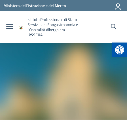
Vai ai contenuti
Vai al menu di navigazione
Vai al footer
Ministero dell'Istruzione e del Merito
Istituto Professionale di Stato
Servizi per l'Enogastronomia e
l'Ospitalità Alberghiera
IPSSEOA
Apr