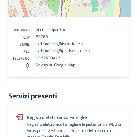
via G. Leopardi 4
INDIRIZZO
88068
CAP
czrh04000q@istruzione.it
EMAIL
czrh04000q@pec.istruzione.it
PEC
0967620477
TELEFONO
Naviga su Google Map
Servizi presenti
Registro elettronico Famiglie
Registro elettronico Famiglie è la piattaforma WEB di
Axios per la gestione del Registro Elettronico e dei
rapporti Scuola-Famiglia.