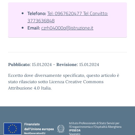
Telefono:
Tel: 0967620477 Tel Convitto:
3773636848
Email:
czrh04000q@istruzione.it
Pubblicato:
15.01.2024
-
Revisione:
15.01.2024
Eccetto dove diversamente specificato, questo articolo è
stato rilasciato sotto Licenza Creative Commons
Attribuzione 4.0 Italia.
Istituto Professionale di Stato Servizi per
l'Enogastronomia e l'Ospitalità Alberghiera
IPSSEOA
Soverato