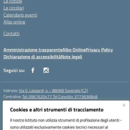
Le notizie
Le circolari
Calendario eventi
Albo online
Contatti
Amministrazione trasparente
Albo Online
Privacy Policy
Dichiarazione di accessibilità
Note legali
Seguici su:
Indirizzo:
Via G. Leopardi, 4 – 88068 Soverato (CZ)
Centralino:
Tel: 0967620477 Tel Convitto: 3773636848
Email:
czrh04000q@istruzione.it
Posta elettronica certificata (PEC):
Cookies e altri strumenti di tracciamento
czrh04000q@pec.istruzione.it
Codice fiscale: 84000690796
Il nostro Istituto non utilizza strumenti di profilazione degli utenti -
Codice meccanografico:
CZRH04000Q
sono utilizzati esclusivamente cookies tecnici necessari al