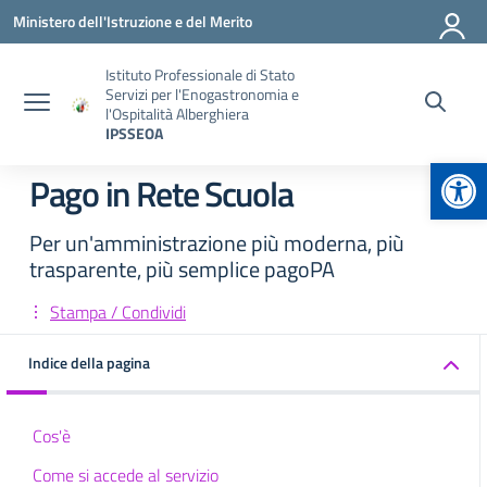
Vai ai contenuti
Vai al menu di navigazione
Vai al footer
Ministero dell'Istruzione e del Merito
Istituto Professionale di Stato
Servizi per l'Enogastronomia e
l'Ospitalità Alberghiera
IPSSEOA
Apr
Pago in Rete Scuola
Per un'amministrazione più moderna, più
trasparente, più semplice pagoPA
Stampa / Condividi
Indice della pagina
Cos'è
Come si accede al servizio