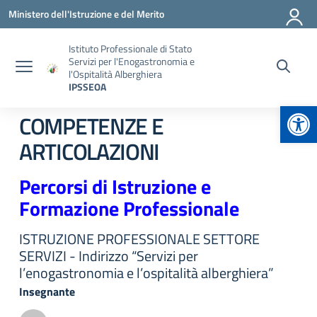
Vai ai contenuti
Vai al menu di navigazione
Vai al footer
Ministero dell'Istruzione e del Merito
Istituto Professionale di Stato
Servizi per l'Enogastronomia e
l'Ospitalità Alberghiera
IPSSEOA
Apr
COMPETENZE E
ARTICOLAZIONI
Percorsi di Istruzione e
Formazione Professionale
ISTRUZIONE PROFESSIONALE SETTORE
SERVIZI - Indirizzo “Servizi per
l’enogastronomia e l’ospitalità alberghiera”
Insegnante