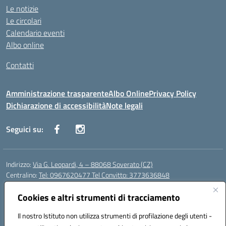
Le notizie
Le circolari
Calendario eventi
Albo online
Contatti
Amministrazione trasparente
Albo Online
Privacy Policy
Dichiarazione di accessibilità
Note legali
Seguici su:
Indirizzo:
Via G. Leopardi, 4 – 88068 Soverato (CZ)
Centralino:
Tel: 0967620477 Tel Convitto: 3773636848
Email:
czrh04000q@istruzione.it
Posta elettronica certificata (PEC):
Cookies e altri strumenti di tracciamento
czrh04000q@pec.istruzione.it
Codice fiscale: 84000690796
Il nostro Istituto non utilizza strumenti di profilazione degli utenti -
Codice meccanografico:
CZRH04000Q