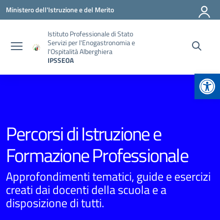
Vai ai contenuti
Vai al menu di navigazione
Vai al footer
Ministero dell'Istruzione e del Merito
Istituto Professionale di Stato
Servizi per l'Enogastronomia e
l'Ospitalità Alberghiera
IPSSEOA
Apr
Percorsi di Istruzione e
Formazione Professionale
Approfondimenti tematici, guide e esercizi
creati dai docenti della scuola e a
disposizione di tutti.