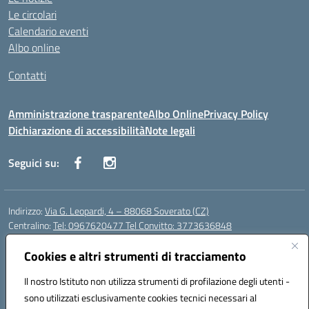
Le circolari
Calendario eventi
Albo online
Contatti
Amministrazione trasparente
Albo Online
Privacy Policy
Dichiarazione di accessibilità
Note legali
Seguici su:
Indirizzo:
Via G. Leopardi, 4 – 88068 Soverato (CZ)
Centralino:
Tel: 0967620477 Tel Convitto: 3773636848
Email:
czrh04000q@istruzione.it
Posta elettronica certificata (PEC):
Cookies e altri strumenti di tracciamento
czrh04000q@pec.istruzione.it
Codice fiscale: 84000690796
Il nostro Istituto non utilizza strumenti di profilazione degli utenti -
Codice meccanografico:
CZRH04000Q
sono utilizzati esclusivamente cookies tecnici necessari al
Codice Indice delle Pubbliche Amministrazioni (IPA): istsc_czrh04000q