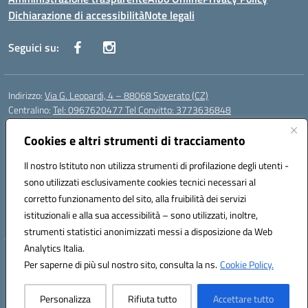
Dichiarazione di accessibilità
Note legali
Seguici su:
Indirizzo:
Via G. Leopardi, 4 – 88068 Soverato (CZ)
Centralino:
Tel: 0967620477 Tel Convitto: 3773636848
Email:
czrh04000q@istruzione.it
Posta elettronica certificata (PEC):
Cookies e altri strumenti di tracciamento
czrh04000q@pec.istruzione.it
Codice fiscale: 84000690796
Il nostro Istituto non utilizza strumenti di profilazione degli utenti -
Codice meccanografico:
CZRH04000Q
sono utilizzati esclusivamente cookies tecnici necessari al
Codice Indice delle Pubbliche Amministrazioni (IPA): istsc_czrh04000q
corretto funzionamento del sito, alla fruibilità dei servizi
Codice unico di fatturazione (CUF): UF9M13
istituzionali e alla sua accessibilità – sono utilizzati, inoltre,
strumenti statistici anonimizzati messi a disposizione da Web
Analytics Italia.
Hosting & Powered by 3D Solution S.r.l.
Per saperne di più sul nostro sito, consulta la ns.
Cookie Policy.
Concept & Design by Designers Italia
Personalizza
Rifiuta tutto
Accettare tutto