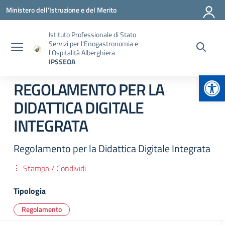
Vai ai contenuti
Vai al menu di navigazione
Vai al footer
Ministero dell'Istruzione e del Merito
Istituto Professionale di Stato
Servizi per l'Enogastronomia e
l'Ospitalità Alberghiera
IPSSEOA
Apr
REGOLAMENTO PER LA
DIDATTICA DIGITALE
INTEGRATA
Regolamento per la Didattica Digitale Integrata
Stampa / Condividi
Tipologia
Regolamento