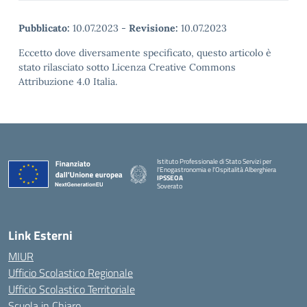
Pubblicato:
10.07.2023
-
Revisione:
10.07.2023
Eccetto dove diversamente specificato, questo articolo è
stato rilasciato sotto Licenza Creative Commons
Attribuzione 4.0 Italia.
Istituto Professionale di Stato Servizi per
l'Enogastronomia e l'Ospitalità Alberghiera
IPSSEOA
Soverato
— Visita la pagina iniziale della scuola
Link Esterni
MIUR
Ufficio Scolastico Regionale
Ufficio Scolastico Territoriale
Scuola in Chiaro