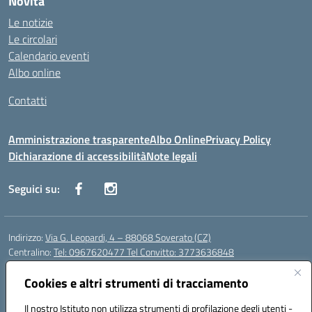
Novità
Le notizie
Le circolari
Calendario eventi
Albo online
Contatti
Amministrazione trasparente
Albo Online
Privacy Policy
Dichiarazione di accessibilità
Note legali
Seguici su:
Indirizzo:
Via G. Leopardi, 4 – 88068 Soverato (CZ)
Centralino:
Tel: 0967620477 Tel Convitto: 3773636848
Email:
czrh04000q@istruzione.it
Posta elettronica certificata (PEC):
Cookies e altri strumenti di tracciamento
czrh04000q@pec.istruzione.it
Codice fiscale: 84000690796
Il nostro Istituto non utilizza strumenti di profilazione degli utenti -