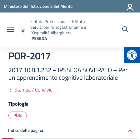
Vai ai contenuti
Vai al menu di navigazione
Vai al footer
Ministero dell'Istruzione e del Merito
Istituto Professionale di Stato
Servizi per l'Enogastronomia e
l'Ospitalità Alberghiera
IPSSEOA
Apr
POR-2017
2017.10.8.1.232 – IPSSEOA SOVERATO – Per
un apprendimento cognitivo laboratoriale
Stampa / Condividi
Tipologia
PON
Indice della pagina