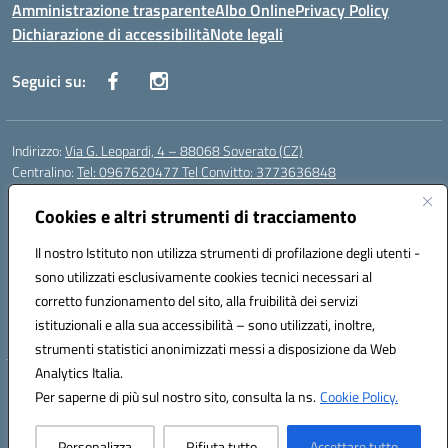
Amministrazione trasparente
Albo Online
Privacy Policy
Dichiarazione di accessibilità
Note legali
Seguici su:
Indirizzo:
Via G. Leopardi, 4 – 88068 Soverato (CZ)
Centralino:
Tel: 0967620477 Tel Convitto: 3773636848
Email:
czrh04000q@istruzione.it
Posta elettronica certificata (PEC):
Cookies e altri strumenti di tracciamento
czrh04000q@pec.istruzione.it
Codice fiscale: 84000690796
Il nostro Istituto non utilizza strumenti di profilazione degli utenti -
Codice meccanografico:
CZRH04000Q
sono utilizzati esclusivamente cookies tecnici necessari al
Codice Indice delle Pubbliche Amministrazioni (IPA): istsc_czrh04000q
corretto funzionamento del sito, alla fruibilità dei servizi
Codice unico di fatturazione (CUF): UF9M13
istituzionali e alla sua accessibilità – sono utilizzati, inoltre,
strumenti statistici anonimizzati messi a disposizione da Web
Analytics Italia.
Hosting & Powered by 3D Solution S.r.l.
Per saperne di più sul nostro sito, consulta la ns.
Cookie Policy.
Concept & Design by Designers Italia
Personalizza
Rifiuta tutto
Accettare tutto