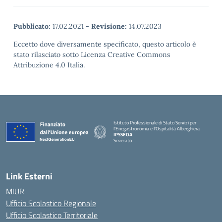
Pubblicato:
17.02.2021
-
Revisione:
14.07.2023
Eccetto dove diversamente specificato, questo articolo è
stato rilasciato sotto Licenza Creative Commons
Attribuzione 4.0 Italia.
Istituto Professionale di Stato Servizi per
l'Enogastronomia e l'Ospitalità Alberghiera
IPSSEOA
Soverato
— Visita la pagina iniziale della scuola
Link Esterni
MIUR
Ufficio Scolastico Regionale
Ufficio Scolastico Territoriale