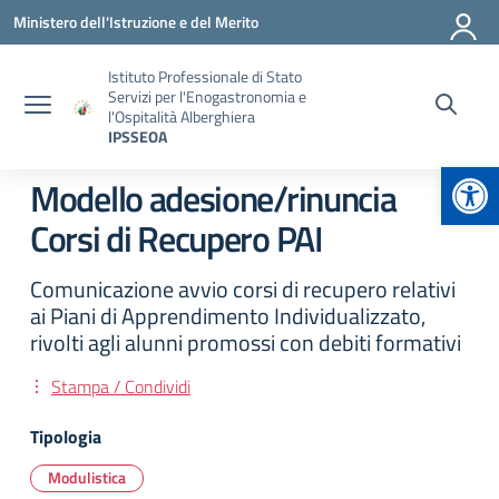
Vai ai contenuti
Vai al menu di navigazione
Vai al footer
Ministero dell'Istruzione e del Merito
Istituto Professionale di Stato
Servizi per l'Enogastronomia e
l'Ospitalità Alberghiera
IPSSEOA
Apr
Modello adesione/rinuncia
Corsi di Recupero PAI
Comunicazione avvio corsi di recupero relativi
ai Piani di Apprendimento Individualizzato,
rivolti agli alunni promossi con debiti formativi
Stampa / Condividi
Tipologia
Modulistica