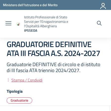
Vai ai contenuti
Vai al menu di navigazione
Vai al footer
Ministero dell'Istruzione e del Merito
Istituto Professionale di Stato
Servizi per l'Enogastronomia e
l'Ospitalità Alberghiera
IPSSEOA
GRADUATORIE DEFINITIVE
ATA III FASCIA A.S. 2024-2027
Graduatorie DEFINITIVE di circolo e di istituto
di III fascia ATA triennio 2024/2027.
Stampa / Condividi
Tipologia
Graduatorie