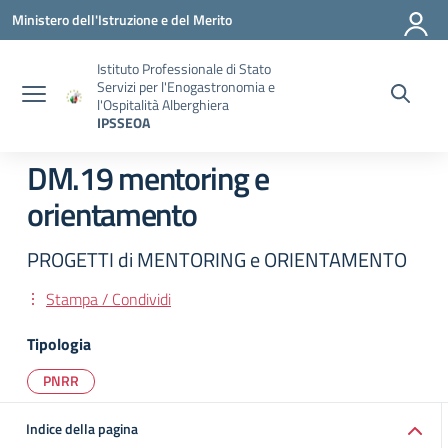
Vai ai contenuti
Vai al menu di navigazione
Vai al footer
Ministero dell'Istruzione e del Merito
Istituto Professionale di Stato
Servizi per l'Enogastronomia e
l'Ospitalità Alberghiera
IPSSEOA
DM.19 mentoring e
orientamento
PROGETTI di MENTORING e ORIENTAMENTO
Stampa / Condividi
Tipologia
PNRR
Indice della pagina