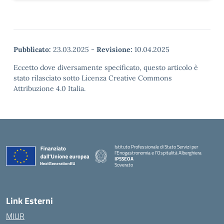
Pubblicato:
23.03.2025
-
Revisione:
10.04.2025
Eccetto dove diversamente specificato, questo articolo è
stato rilasciato sotto Licenza Creative Commons
Attribuzione 4.0 Italia.
Istituto Professionale di Stato Servizi per
l'Enogastronomia e l'Ospitalità Alberghiera
IPSSEOA
Soverato
— Visita la pagina iniziale della scuola
Link Esterni
MIUR