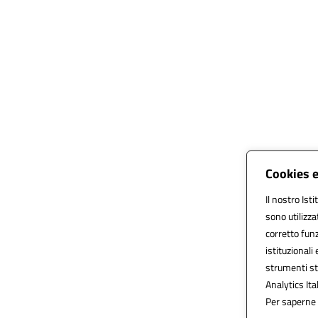
Cookies e
Il nostro Ist
sono utilizz
corretto funz
istituzionali 
strumenti st
Analytics Ital
Per saperne d