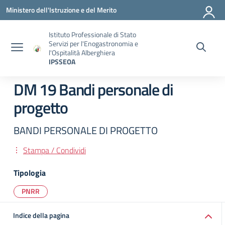
Vai ai contenuti
Vai al menu di navigazione
Vai al footer
Ministero dell'Istruzione e del Merito
Istituto Professionale di Stato
Servizi per l'Enogastronomia e
l'Ospitalità Alberghiera
IPSSEOA
DM 19 Bandi personale di
progetto
BANDI PERSONALE DI PROGETTO
Stampa / Condividi
Tipologia
PNRR
Indice della pagina