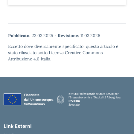
Pubblicato:
23.03.2025
-
Revisione:
11.03.2026
Eccetto dove diversamente specificato, questo articolo è
stato rilasciato sotto Licenza Creative Commons
Attribuzione 4.0 Italia.
Istituto Professionale di Stato Servizi per
l'Enogastronomia e l'Ospitalità Alberghiera
IPSSEOA
Soverato
— Visita la pagina iniziale della scuola
Link Esterni