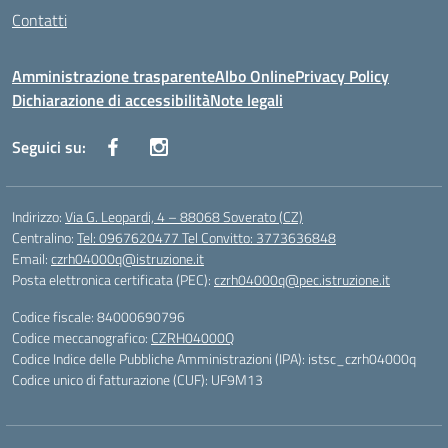
Contatti
Amministrazione trasparente
Albo Online
Privacy Policy
Dichiarazione di accessibilità
Note legali
Seguici su:
Indirizzo:
Via G. Leopardi, 4 – 88068 Soverato (CZ)
Centralino:
Tel: 0967620477 Tel Convitto: 3773636848
Email:
czrh04000q@istruzione.it
Posta elettronica certificata (PEC):
czrh04000q@pec.istruzione.it
Codice fiscale: 84000690796
Codice meccanografico:
CZRH04000Q
Codice Indice delle Pubbliche Amministrazioni (IPA): istsc_czrh04000q
Codice unico di fatturazione (CUF): UF9M13