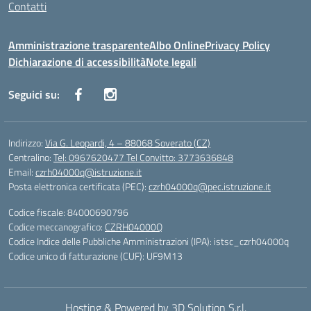
Contatti
Amministrazione trasparente
Albo Online
Privacy Policy
Dichiarazione di accessibilità
Note legali
Seguici su:
Indirizzo:
Via G. Leopardi, 4 – 88068 Soverato (CZ)
Centralino:
Tel: 0967620477 Tel Convitto: 3773636848
Email:
czrh04000q@istruzione.it
Posta elettronica certificata (PEC):
czrh04000q@pec.istruzione.it
Codice fiscale: 84000690796
Codice meccanografico:
CZRH04000Q
Codice Indice delle Pubbliche Amministrazioni (IPA): istsc_czrh04000q
Codice unico di fatturazione (CUF): UF9M13
Hosting & Powered by 3D Solution S.r.l.