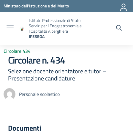
Vai ai contenuti
Vai al menu di navigazione
Vai al footer
Ministero dell'Istruzione e del Merito
Istituto Professionale di Stato
Servizi per l'Enogastronomia e
l'Ospitalità Alberghiera
IPSSEOA
Circolare 434
Circolare n. 434
Selezione docente orientatore e tutor –
Presentazione candidature
Personale scolastico
Documenti