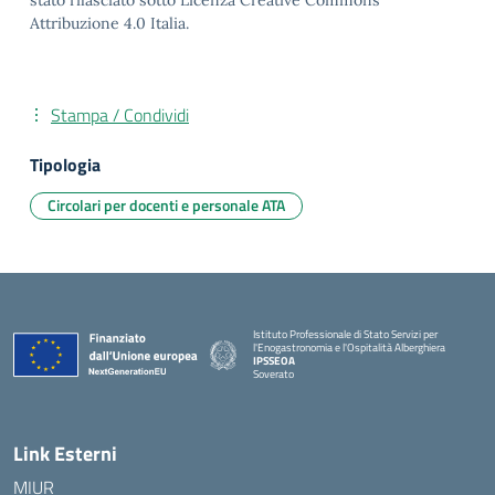
stato rilasciato sotto Licenza Creative Commons
Attribuzione 4.0 Italia.
Stampa / Condividi
Tipologia
Circolari per docenti e personale ATA
Istituto Professionale di Stato Servizi per
l'Enogastronomia e l'Ospitalità Alberghiera
IPSSEOA
Soverato
— Visita la pagina iniziale della scuola
Link Esterni
MIUR