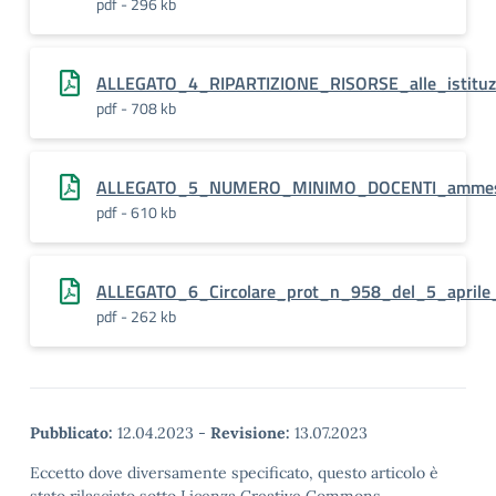
pdf - 296 kb
ALLEGATO_4_RIPARTIZIONE_RISORSE_alle_istituzi
pdf - 708 kb
ALLEGATO_5_NUMERO_MINIMO_DOCENTI_ammessi_al
pdf - 610 kb
ALLEGATO_6_Circolare_prot_n_958_del_5_aprile_2
pdf - 262 kb
Pubblicato:
12.04.2023
-
Revisione:
13.07.2023
Eccetto dove diversamente specificato, questo articolo è