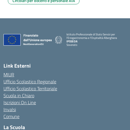
Circolari per docenti e personale ATA
Istituto Professionale di Stato Servizi per
l'Enogastronomia e l'Ospitalità Alberghiera
IPSSEOA
Soverato
— Visita la pagina iniziale della scuola
Link Esterni
MIUR
Ufficio Scolastico Regionale
Ufficio Scolastico Territoriale
Scuola in Chiaro
Iscrizioni On Line
Invalsi
Comune
La Scuola