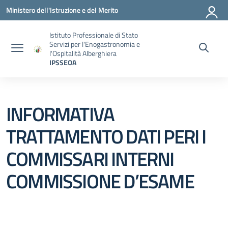
Vai ai contenuti
Vai al menu di navigazione
Vai al footer
Ministero dell'Istruzione e del Merito
Istituto Professionale di Stato
Servizi per l'Enogastronomia e
l'Ospitalità Alberghiera
IPSSEOA
INFORMATIVA
TRATTAMENTO DATI PERI I
COMMISSARI INTERNI
COMMISSIONE D’ESAME