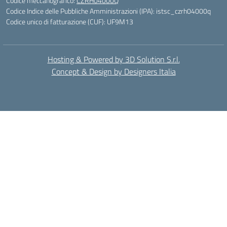
Codice meccanografico:
CZRH04000Q
Codice Indice delle Pubbliche Amministrazioni (IPA): istsc_czrh04000q
Codice unico di fatturazione (CUF): UF9M13
Hosting & Powered by 3D Solution S.r.l.
Concept & Design by Designers Italia