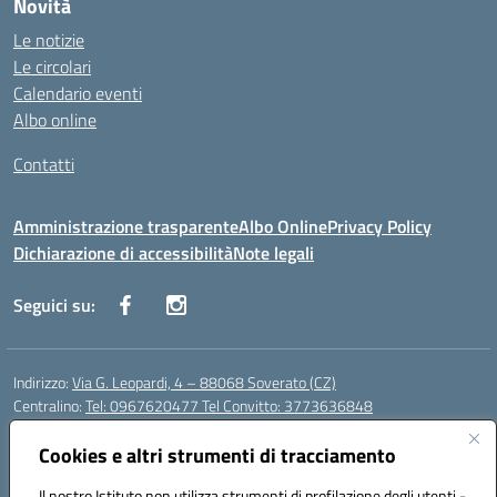
Novità
Le notizie
Le circolari
Calendario eventi
Albo online
Contatti
Amministrazione trasparente
Albo Online
Privacy Policy
Dichiarazione di accessibilità
Note legali
Seguici su:
Indirizzo:
Via G. Leopardi, 4 – 88068 Soverato (CZ)
Centralino:
Tel: 0967620477 Tel Convitto: 3773636848
Email:
czrh04000q@istruzione.it
Posta elettronica certificata (PEC):
Cookies e altri strumenti di tracciamento
czrh04000q@pec.istruzione.it
Codice fiscale: 84000690796
Il nostro Istituto non utilizza strumenti di profilazione degli utenti -