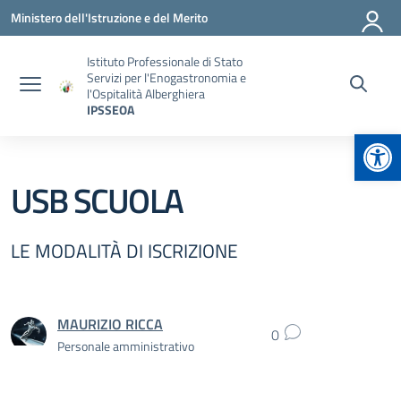
Vai ai contenuti
Vai al menu di navigazione
Vai al footer
Ministero dell'Istruzione e del Merito
Istituto Professionale di Stato
Servizi per l'Enogastronomia e
l'Ospitalità Alberghiera
IPSSEOA
Apr
USB SCUOLA
LE MODALITÀ DI ISCRIZIONE
MAURIZIO RICCA
0
Personale amministrativo