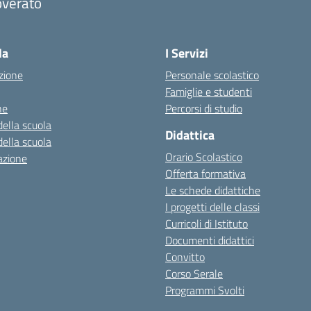
overato
Visita la pagina iniziale della scuola
la
I Servizi
zione
Personale scolastico
Famiglie e studenti
ne
Percorsi di studio
della scuola
Didattica
della scuola
Orario Scolastico
azione
Offerta formativa
Le schede didattiche
I progetti delle classi
Curricoli di Istituto
Documenti didattici
Convitto
Corso Serale
Programmi Svolti