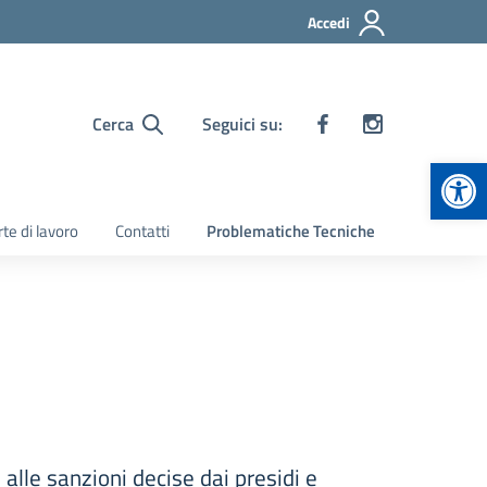
Accedi
Cerca
Seguici su:
Apr
te di lavoro
Contatti
Problematiche Tecniche
alle sanzioni decise dai presidi e