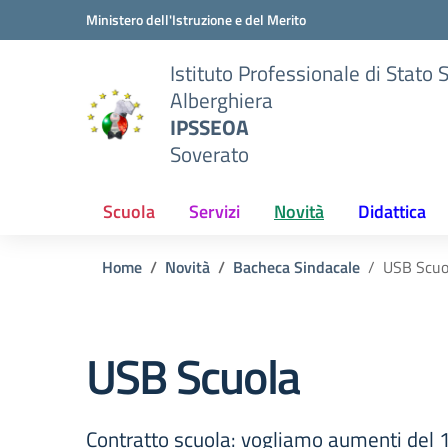
Vai ai contenuti
Vai al menu di navigazione
Vai al footer
Ministero dell'Istruzione e del Merito
Istituto Professionale di Stato 
Alberghiera
IPSSEOA
Soverato
Scuola
Servizi
Novità
Didattica
Home
Novità
Bacheca Sindacale
USB Scuo
USB Scuola
Contratto scuola: vogliamo aumenti del 17