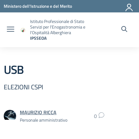
Vai ai contenuti
Vai al menu di navigazione
Vai al footer
Ministero dell'Istruzione e del Merito
Istituto Professionale di Stato
Servizi per l'Enogastronomia e
l'Ospitalità Alberghiera
IPSSEOA
USB
ELEZIONI CSPI
MAURIZIO RICCA
0
Personale amministrativo