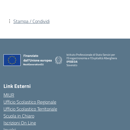
Stampa / Condividi
Istituto Professionale di Stato Servizi per
l'Enogastronomia e l'Ospitalità Alberghiera
IPSSEOA
Soverato
— Visita la pagina iniziale della scuola
Link Esterni
MIUR
Ufficio Scolastico Regionale
Ufficio Scolastico Territoriale
Scuola in Chiaro
Iscrizioni On Line
Invalsi