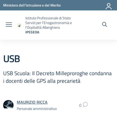
Vai ai contenuti
Vai al menu di navigazione
Vai al footer
Ministero dell'Istruzione e del Merito
Istituto Professionale di Stato
Servizi per l'Enogastronomia e
l'Ospitalità Alberghiera
IPSSEOA
USB
USB Scuola: Il Decreto Milleproroghe condanna
i docenti delle GPS alla precarietà
MAURIZIO RICCA
0
Personale amministrativo