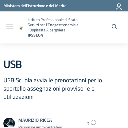
Vai ai contenuti
Vai al menu di navigazione
Vai al footer
Ministero dell'Istruzione e del Merito
Istituto Professionale di Stato
Servizi per l'Enogastronomia e
l'Ospitalità Alberghiera
IPSSEOA
USB
USB Scuola avvia le prenotazioni per lo
sportello assegnazioni provvisorie e
utilizzazioni
MAURIZIO RICCA
0
Personale amministrativo