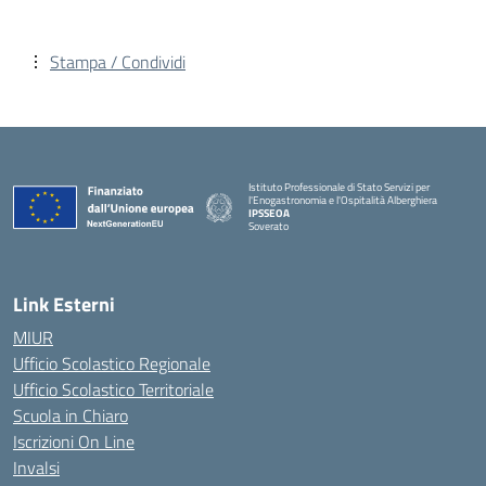
Stampa / Condividi
Istituto Professionale di Stato Servizi per
l'Enogastronomia e l'Ospitalità Alberghiera
IPSSEOA
Soverato
— Visita la pagina iniziale della scuola
Link Esterni
MIUR
Ufficio Scolastico Regionale
Ufficio Scolastico Territoriale
Scuola in Chiaro
Iscrizioni On Line
Invalsi