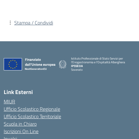
Stampa / Condividi
Istituto Professionale di Stato Servizi per
l'Enogastronomia e l'Ospitalità Alberghiera
IPSSEOA
Soverato
— Visita la pagina iniziale della scuola
Link Esterni
MIUR
Ufficio Scolastico Regionale
Ufficio Scolastico Territoriale
Scuola in Chiaro
Iscrizioni On Line
Invalsi