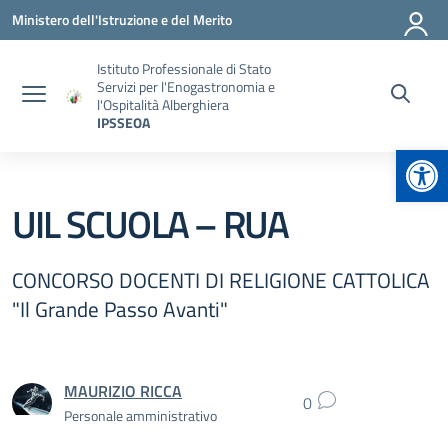
Vai ai contenuti
Vai al menu di navigazione
Vai al footer
Ministero dell'Istruzione e del Merito
Istituto Professionale di Stato
Servizi per l'Enogastronomia e
l'Ospitalità Alberghiera
IPSSEOA
Apr
UIL SCUOLA – RUA
CONCORSO DOCENTI DI RELIGIONE CATTOLICA
"Il Grande Passo Avanti"
MAURIZIO RICCA
0
Personale amministrativo