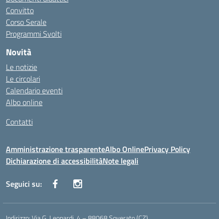
Convitto
Corso Serale
Programmi Svolti
Novità
Le notizie
Le circolari
Calendario eventi
Albo online
Contatti
Amministrazione trasparente
Albo Online
Privacy Policy
Dichiarazione di accessibilità
Note legali
Seguici su:
Indirizzo:
Via G. Leopardi, 4 – 88068 Soverato (CZ)