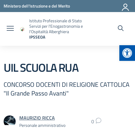
Vai ai contenuti
Vai al menu di navigazione
Vai al footer
Ministero dell'Istruzione e del Merito
Istituto Professionale di Stato
Servizi per l'Enogastronomia e
l'Ospitalità Alberghiera
IPSSEOA
Apr
UIL SCUOLA RUA
CONCORSO DOCENTI DI RELIGIONE CATTOLICA
"Il Grande Passo Avanti"
MAURIZIO RICCA
0
Personale amministrativo