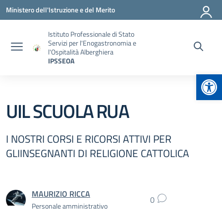
Vai ai contenuti
Vai al menu di navigazione
Vai al footer
Ministero dell'Istruzione e del Merito
Istituto Professionale di Stato
Servizi per l'Enogastronomia e
l'Ospitalità Alberghiera
IPSSEOA
Apr
UIL SCUOLA RUA
I NOSTRI CORSI E RICORSI ATTIVI PER
GLIINSEGNANTI DI RELIGIONE CATTOLICA
MAURIZIO RICCA
0
Personale amministrativo