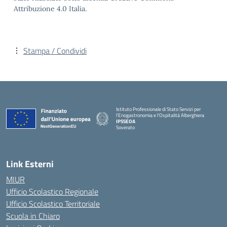
Attribuzione 4.0 Italia.
Stampa / Condividi
Istituto Professionale di Stato Servizi per
l'Enogastronomia e l'Ospitalità Alberghiera
IPSSEOA
Soverato
— Visita la pagina iniziale della scuola
Link Esterni
MIUR
Ufficio Scolastico Regionale
Ufficio Scolastico Territoriale
Scuola in Chiaro