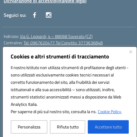
Dichiarazione di accessibilità
Note legali
Seguici su:
Indirizzo:
Via G. Leopardi, 4 – 88068 Soverato (CZ)
Centralino:
Tel: 0967620477 Tel Convitto: 3773636848
Email:
czrh04000q@istruzione.it
Posta elettronica certificata (PEC):
Cookies e altri strumenti di tracciamento
czrh04000q@pec.istruzione.it
Codice fiscale: 84000690796
Il nostro Istituto non utilizza strumenti di profilazione degli utenti -
Codice meccanografico:
CZRH04000Q
sono utilizzati esclusivamente cookies tecnici necessari al
Codice Indice delle Pubbliche Amministrazioni (IPA): istsc_czrh04000q
corretto funzionamento del sito, alla fruibilità dei servizi
Codice unico di fatturazione (CUF): UF9M13
istituzionali e alla sua accessibilità – sono utilizzati, inoltre,
strumenti statistici anonimizzati messi a disposizione da Web
Analytics Italia.
Hosting & Powered by 3D Solution S.r.l.
Per saperne di più sul nostro sito, consulta la ns.
Cookie Policy.
Concept & Design by Designers Italia
Personalizza
Rifiuta tutto
Accettare tutto