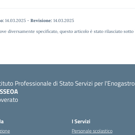
o:
14.03.2025
-
Revisione:
14.03.2025
ove diversamente specificato, questo articolo è stato rilasciato sott
tituto Professionale di Stato Servizi per l'Enogastr
PSSEOA
overato
Visita la pagina iniziale della scuola
la
I Servizi
zione
Personale scolastico