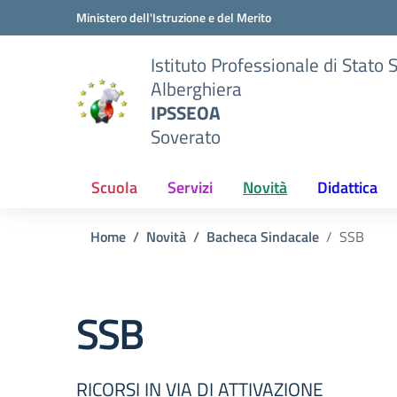
Vai ai contenuti
Vai al menu di navigazione
Vai al footer
Ministero dell'Istruzione e del Merito
Istituto Professionale di Stato 
Alberghiera
IPSSEOA
Soverato
Scuola
Servizi
Novità
Didattica
Home
Novità
Bacheca Sindacale
SSB
SSB
RICORSI IN VIA DI ATTIVAZIONE