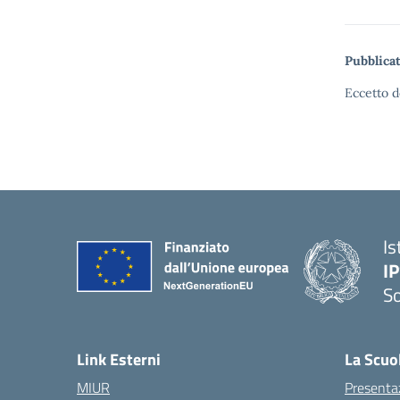
Pubblicat
Eccetto d
Is
I
S
— 
Link Esterni
La Scuo
MIUR
Presenta