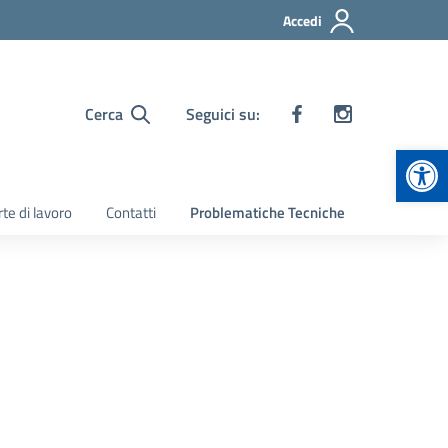
Accedi
Cerca
Seguici su:
Apr
te di lavoro
Contatti
Problematiche Tecniche