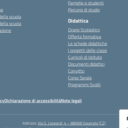
Famiglie e studenti
ne
Percorsi di studio
della scuola
Didattica
della scuola
Orario Scolastico
azione
Offerta formativa
Le schede didattiche
I progetti delle classi
Curricoli di Istituto
Documenti didattici
Convitto
Corso Serale
Programmi Svolti
icy
Dichiarazione di accessibilità
Note legali
Indirizzo:
Via G. Leopardi, 4 – 88068 Soverato (CZ)