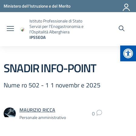
Vai ai contenuti
Vai al menu di navigazione
Vai al footer
Ministero dell'Istruzione e del Merito
Istituto Professionale di Stato
Servizi per l'Enogastronomia e
l'Ospitalità Alberghiera
IPSSEOA
Apr
SNADIR INFO-POINT
Nume ro 502 - 1 1 novembr e 2025
MAURIZIO RICCA
0
Personale amministrativo