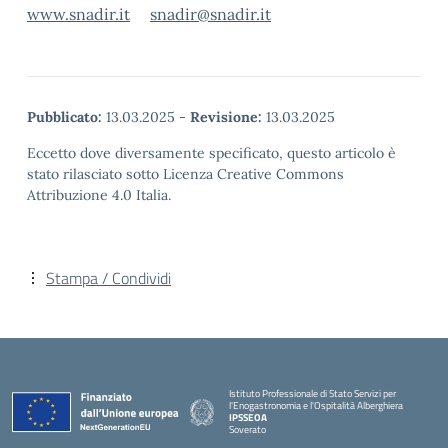
www.snadir.it
snadir@snadir.it
Pubblicato:
13.03.2025
-
Revisione:
13.03.2025
Eccetto dove diversamente specificato, questo articolo è
stato rilasciato sotto Licenza Creative Commons
Attribuzione 4.0 Italia.
Stampa / Condividi
Istituto Professionale di Stato Servizi per
l'Enogastronomia e l'Ospitalità Alberghiera
IPSSEOA
Soverato
— Visita la pagina iniziale della scuola