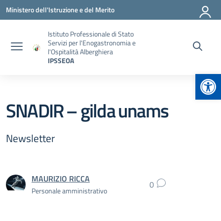
Vai ai contenuti
Vai al menu di navigazione
Vai al footer
Ministero dell'Istruzione e del Merito
Istituto Professionale di Stato
Servizi per l'Enogastronomia e
l'Ospitalità Alberghiera
IPSSEOA
Apr
SNADIR – gilda unams
Newsletter
MAURIZIO RICCA
0
Personale amministrativo