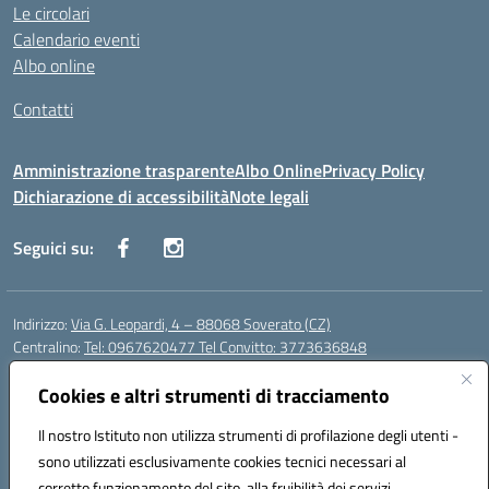
Le circolari
Calendario eventi
Albo online
Contatti
Amministrazione trasparente
Albo Online
Privacy Policy
Dichiarazione di accessibilità
Note legali
Seguici su:
Indirizzo:
Via G. Leopardi, 4 – 88068 Soverato (CZ)
Centralino:
Tel: 0967620477 Tel Convitto: 3773636848
Email:
czrh04000q@istruzione.it
Posta elettronica certificata (PEC):
Cookies e altri strumenti di tracciamento
czrh04000q@pec.istruzione.it
Codice fiscale: 84000690796
Il nostro Istituto non utilizza strumenti di profilazione degli utenti -
Codice meccanografico:
CZRH04000Q
sono utilizzati esclusivamente cookies tecnici necessari al
Codice Indice delle Pubbliche Amministrazioni (IPA): istsc_czrh04000q
corretto funzionamento del sito, alla fruibilità dei servizi