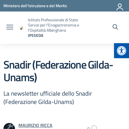
Vai ai contenuti
Vai al menu di navigazione
Vai al footer
Ministero dell'Istruzione e del Merito
Istituto Professionale di Stato
Servizi per l'Enogastronomia e
l'Ospitalità Alberghiera
IPSSEOA
Apr
Snadir (Federazione Gilda-
Unams)
La newsletter ufficiale dello Snadir
(Federazione Gilda-Unams)
MAURIZIO RICCA
0