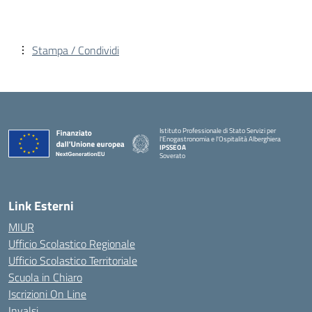
Stampa / Condividi
Istituto Professionale di Stato Servizi per
l'Enogastronomia e l'Ospitalità Alberghiera
IPSSEOA
Soverato
— Visita la pagina iniziale della scuola
Link Esterni
MIUR
Ufficio Scolastico Regionale
Ufficio Scolastico Territoriale
Scuola in Chiaro
Iscrizioni On Line
Invalsi