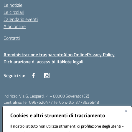
Le notizie
Le circolari
Calendario eventi
Albo online
Contatti
Amministrazione trasparente
Albo Online
Privacy Policy
Dichiarazione di accessibilità
Note legali
Seguici su:
Indirizzo:
Via G. Leopardi, 4 – 88068 Soverato (CZ)
Centralino:
Tel: 0967620477 Tel Convitto: 3773636848
Email:
czrh04000q@istruzione.it
Posta elettronica certificata (PEC):
Cookies e altri strumenti di tracciamento
czrh04000q@pec.istruzione.it
Codice fiscale: 84000690796
Il nostro Istituto non utilizza strumenti di profilazione degli utenti -
Codice meccanografico:
CZRH04000Q