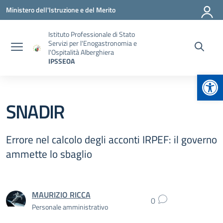
Vai ai contenuti
Vai al menu di navigazione
Vai al footer
Ministero dell'Istruzione e del Merito
Istituto Professionale di Stato
Servizi per l'Enogastronomia e
l'Ospitalità Alberghiera
IPSSEOA
Apr
SNADIR
Errore nel calcolo degli acconti IRPEF: il governo
ammette lo sbaglio
MAURIZIO RICCA
0
Personale amministrativo