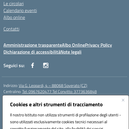
Le circolari
Calendario eventi
Albo online
Contatti
Amministrazione trasparente
Albo Online
Privacy Policy
Dichiarazione di accessibilità
Note legali
Seguici su:
Indirizzo:
Via G. Leopardi, 4 – 88068 Soverato (CZ)
Centralino:
Tel: 0967620477 Tel Convitto: 3773636848
Email:
czrh04000q@istruzione.it
Posta elettronica certificata (PEC):
Cookies e altri strumenti di tracciamento
czrh04000q@pec.istruzione.it
Codice fiscale: 84000690796
Il nostro Istituto non utilizza strumenti di profilazione degli utenti -
Codice meccanografico:
CZRH04000Q
sono utilizzati esclusivamente cookies tecnici necessari al
Codice Indice delle Pubbliche Amministrazioni (IPA): istsc_czrh04000q
corretto funzionamento del sito, alla fruibilità dei servizi