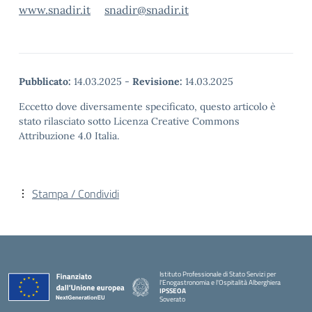
www.snadir.it
snadir@snadir.it
Pubblicato:
14.03.2025
-
Revisione:
14.03.2025
Eccetto dove diversamente specificato, questo articolo è
stato rilasciato sotto Licenza Creative Commons
Attribuzione 4.0 Italia.
Stampa / Condividi
Istituto Professionale di Stato Servizi per
l'Enogastronomia e l'Ospitalità Alberghiera
IPSSEOA
Soverato
— Visita la pagina iniziale della scuola