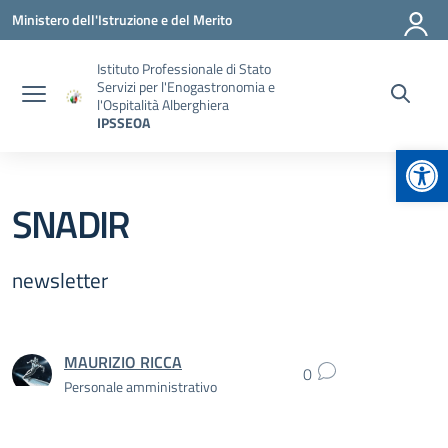
Vai ai contenuti
Vai al menu di navigazione
Vai al footer
Ministero dell'Istruzione e del Merito
Istituto Professionale di Stato
Servizi per l'Enogastronomia e
l'Ospitalità Alberghiera
IPSSEOA
Apr
SNADIR
newsletter
MAURIZIO RICCA
0
Personale amministrativo