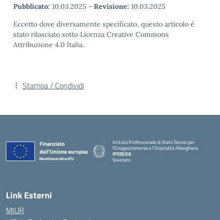
Pubblicato:
10.03.2025
-
Revisione:
10.03.2025
Eccetto dove diversamente specificato, questo articolo è
stato rilasciato sotto Licenza Creative Commons
Attribuzione 4.0 Italia.
Stampa / Condividi
Istituto Professionale di Stato Servizi per
l'Enogastronomia e l'Ospitalità Alberghiera
IPSSEOA
Soverato
— Visita la pagina iniziale della scuola
Link Esterni
MIUR