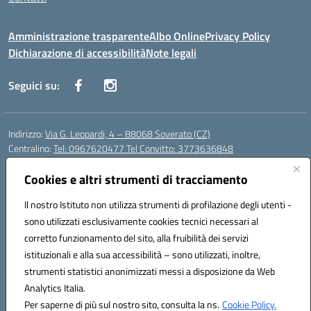
Amministrazione trasparente
Albo Online
Privacy Policy
Dichiarazione di accessibilità
Note legali
Seguici su:
Indirizzo:
Via G. Leopardi, 4 – 88068 Soverato (CZ)
Centralino:
Tel: 0967620477 Tel Convitto: 3773636848
Email:
czrh04000q@istruzione.it
Posta elettronica certificata (PEC):
Cookies e altri strumenti di tracciamento
czrh04000q@pec.istruzione.it
Codice fiscale: 84000690796
Il nostro Istituto non utilizza strumenti di profilazione degli utenti -
Codice meccanografico:
CZRH04000Q
sono utilizzati esclusivamente cookies tecnici necessari al
Codice Indice delle Pubbliche Amministrazioni (IPA): istsc_czrh04000q
corretto funzionamento del sito, alla fruibilità dei servizi
Codice unico di fatturazione (CUF): UF9M13
istituzionali e alla sua accessibilità – sono utilizzati, inoltre,
strumenti statistici anonimizzati messi a disposizione da Web
Analytics Italia.
Hosting & Powered by 3D Solution S.r.l.
Per saperne di più sul nostro sito, consulta la ns.
Cookie Policy.