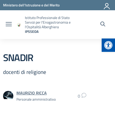
Vai ai contenuti
Vai al menu di navigazione
Vai al footer
Ministero dell'Istruzione e del Merito
Istituto Professionale di Stato
Servizi per l'Enogastronomia e
l'Ospitalità Alberghiera
IPSSEOA
Apr
SNADIR
docenti di religione
MAURIZIO RICCA
0
Personale amministrativo