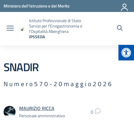
Vai ai contenuti
Vai al menu di navigazione
Vai al footer
Ministero dell'Istruzione e del Merito
Istituto Professionale di Stato
Servizi per l'Enogastronomia e
l'Ospitalità Alberghiera
IPSSEOA
Apr
SNADIR
N u m e r o 5 7 0 - 2 0 m a g g i o 2 0 2 6
MAURIZIO RICCA
0
Personale amministrativo