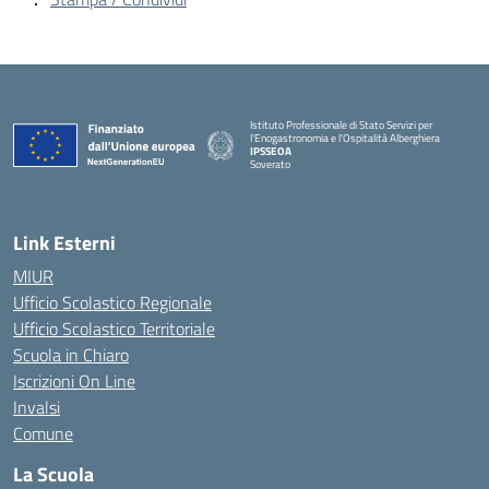
Istituto Professionale di Stato Servizi per
l'Enogastronomia e l'Ospitalità Alberghiera
IPSSEOA
Soverato
— Visita la pagina iniziale della scuola
Link Esterni
MIUR
Ufficio Scolastico Regionale
Ufficio Scolastico Territoriale
Scuola in Chiaro
Iscrizioni On Line
Invalsi
Comune
La Scuola