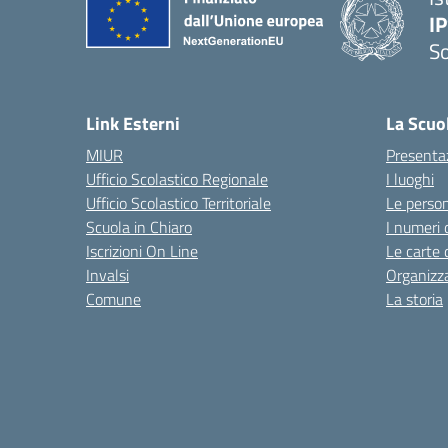
I
S
— 
Link Esterni
La Scuo
MIUR
Presenta
Ufficio Scolastico Regionale
I luoghi
Ufficio Scolastico Territoriale
Le perso
Scuola in Chiaro
I numeri 
Iscrizioni On Line
Le carte 
Invalsi
Organizz
Comune
La storia