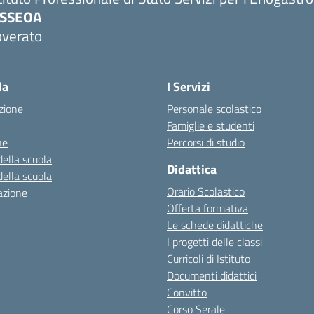
PSSEOA
overato
Visita la pagina iniziale della scuola
la
I Servizi
zione
Personale scolastico
Famiglie e studenti
ne
Percorsi di studio
della scuola
Didattica
della scuola
Orario Scolastico
azione
Offerta formativa
Le schede didattiche
I progetti delle classi
Curricoli di Istituto
Documenti didattici
Convitto
Corso Serale