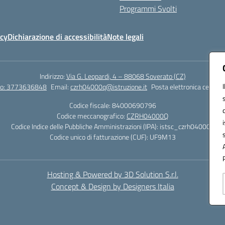
Programmi Svolti
icy
Dichiarazione di accessibilità
Note legali
Indirizzo:
Via G. Leopardi, 4 – 88068 Soverato (CZ)
tto: 3773636848
Email:
czrh04000q@istruzione.it
Posta elettronica certific
Codice fiscale: 84000690796
Codice meccanografico:
CZRH04000Q
Codice Indice delle Pubbliche Amministrazioni (IPA): istsc_czrh04000q
Codice unico di fatturazione (CUF): UF9M13
Hosting & Powered by 3D Solution S.r.l.
Concept & Design by Designers Italia