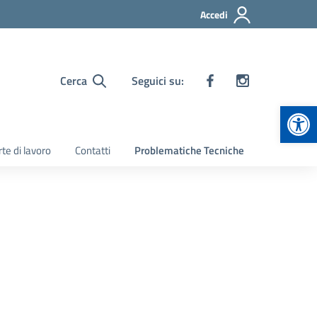
Accedi
Cerca
Seguici su:
Apr
te di lavoro
Contatti
Problematiche Tecniche