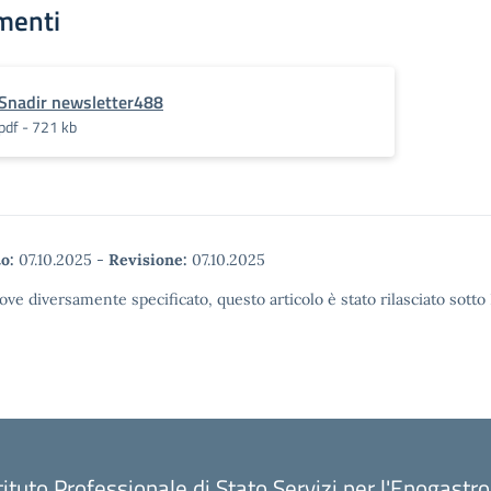
menti
Snadir newsletter488
pdf - 721 kb
o:
07.10.2025
-
Revisione:
07.10.2025
ove diversamente specificato, questo articolo è stato rilasciato sott
tituto Professionale di Stato Servizi per l'Enogastr