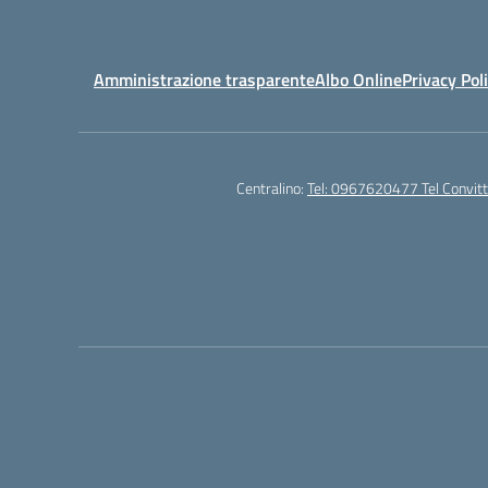
Amministrazione trasparente
Albo Online
Privacy Pol
Centralino:
Tel: 0967620477 Tel Convi