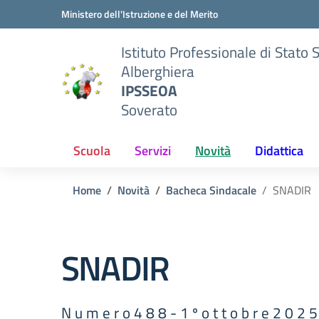
Vai ai contenuti
Vai al menu di navigazione
Vai al footer
Ministero dell'Istruzione e del Merito
Istituto Professionale di Stato 
Alberghiera
IPSSEOA
Soverato
Scuola
Servizi
Novità
Didattica
Home
Novità
Bacheca Sindacale
SNADIR
SNADIR
N u m e r o 4 8 8 - 1 º o t t o b r e 2 0 2 5