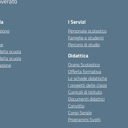
overato
Visita la pagina iniziale della scuola
la
I Servizi
zione
Personale scolastico
Famiglie e studenti
ne
Percorsi di studio
della scuola
Didattica
della scuola
Orario Scolastico
azione
Offerta formativa
Le schede didattiche
I progetti delle classi
Curricoli di Istituto
Documenti didattici
Convitto
Corso Serale
Programmi Svolti