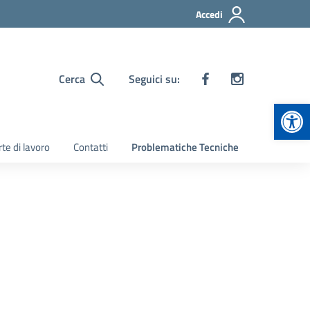
Accedi
Cerca
Seguici su:
Apr
te di lavoro
Contatti
Problematiche Tecniche