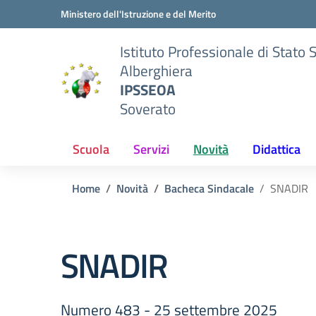
Vai ai contenuti
Vai al menu di navigazione
Vai al footer
Ministero dell'Istruzione e del Merito
Istituto Professionale di Stato 
Alberghiera
IPSSEOA
Soverato
Scuola
Servizi
Novità
Didattica
Home
Novità
Bacheca Sindacale
SNADIR
SNADIR
Numero 483 - 25 settembre 2025