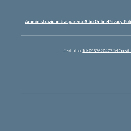
Amministrazione trasparente
Albo Online
Privacy Pol
Centralino:
Tel: 0967620477 Tel Convi