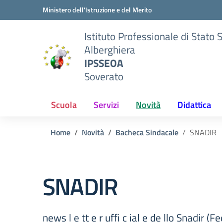
Vai ai contenuti
Vai al menu di navigazione
Vai al footer
Ministero dell'Istruzione e del Merito
Istituto Professionale di Stato 
Alberghiera
IPSSEOA
Soverato
Scuola
Servizi
Novità
Didattica
Home
Novità
Bacheca Sindacale
SNADIR
SNADIR
news l e tt e r uffi c ial e de llo Snadir 