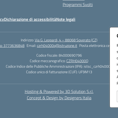
Programmi Svolti
icy
Dichiarazione di accessibilità
Note legali
Indirizzo:
Via G. Leopardi, 4 – 88068 Soverato (CZ)
tto: 3773636848
Email:
czrh04000q@istruzione.it
Posta elettronica certific
Codice fiscale: 84000690796
Codice meccanografico:
CZRH04000Q
Codice Indice delle Pubbliche Amministrazioni (IPA): istsc_czrh04000q
Codice unico di fatturazione (CUF): UF9M13
Hosting & Powered by 3D Solution S.r.l.
Concept & Design by Designers Italia