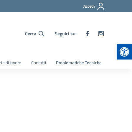
Accedi
Cerca
Seguici su:
Apr
te di lavoro
Contatti
Problematiche Tecniche