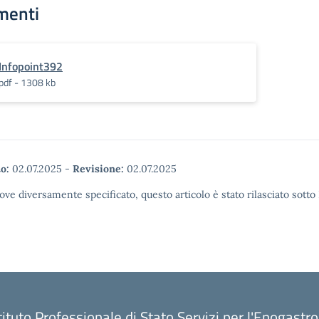
menti
Infopoint392
pdf - 1308 kb
o:
02.07.2025
-
Revisione:
02.07.2025
ove diversamente specificato, questo articolo è stato rilasciato sott
tituto Professionale di Stato Servizi per l'Enogastr