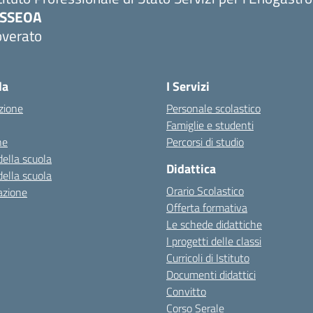
PSSEOA
overato
Visita la pagina iniziale della scuola
la
I Servizi
zione
Personale scolastico
Famiglie e studenti
ne
Percorsi di studio
della scuola
Didattica
della scuola
Orario Scolastico
azione
Offerta formativa
Le schede didattiche
I progetti delle classi
Curricoli di Istituto
Documenti didattici
Convitto
Corso Serale