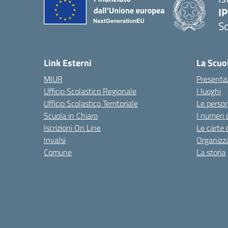
I
S
— 
Link Esterni
La Scuo
MIUR
Presenta
Ufficio Scolastico Regionale
I luoghi
Ufficio Scolastico Territoriale
Le perso
Scuola in Chiaro
I numeri 
Iscrizioni On Line
Le carte 
Invalsi
Organizz
Comune
La storia