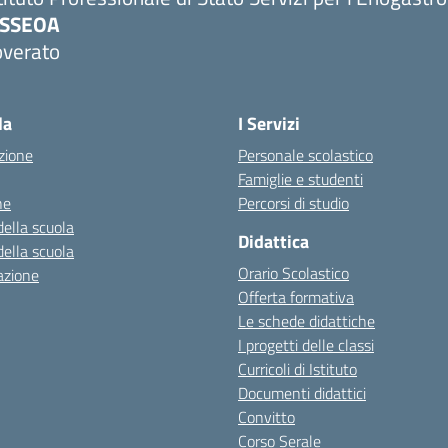
PSSEOA
overato
Visita la pagina iniziale della scuola
la
I Servizi
zione
Personale scolastico
Famiglie e studenti
ne
Percorsi di studio
della scuola
Didattica
della scuola
Orario Scolastico
azione
Offerta formativa
Le schede didattiche
I progetti delle classi
Curricoli di Istituto
Documenti didattici
Convitto
Corso Serale