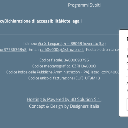
Programmi Svolti
icy
Dichiarazione di accessibilità
Note legali
Indirizzo:
Via G. Leopardi, 4 – 88068 Soverato (CZ)
tto: 3773636848
Email:
czrh04000q@istruzione.it
Posta elettronica certific
Codice fiscale: 84000690796
Codice meccanografico:
CZRH04000Q
Codice Indice delle Pubbliche Amministrazioni (IPA): istsc_czrh04000q
Codice unico di fatturazione (CUF): UF9M13
Hosting & Powered by 3D Solution S.r.l.
Concept & Design by Designers Italia