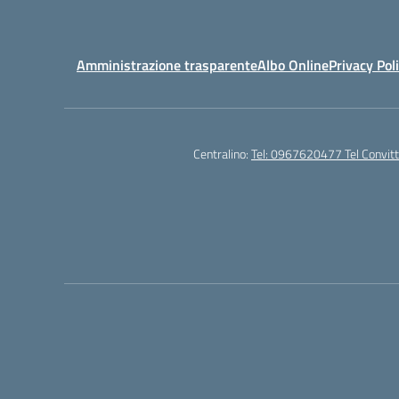
Amministrazione trasparente
Albo Online
Privacy Pol
Centralino:
Tel: 0967620477 Tel Convi