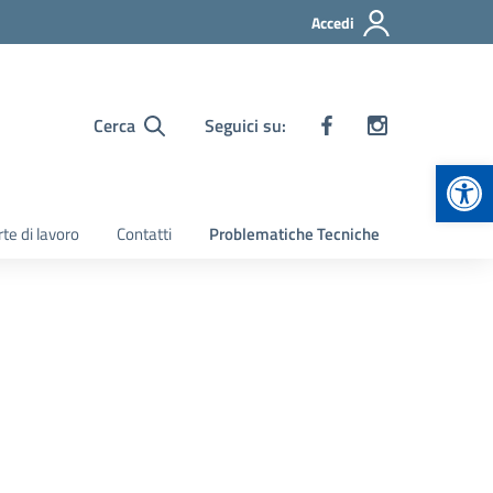
Accedi
Cerca
Seguici su:
Apr
te di lavoro
Contatti
Problematiche Tecniche