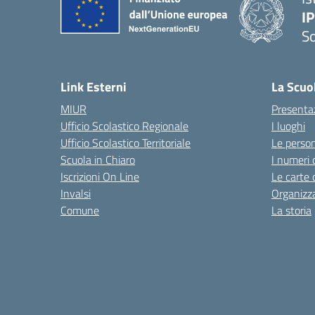
I
S
— 
Link Esterni
La Scuo
MIUR
Presenta
Ufficio Scolastico Regionale
I luoghi
Ufficio Scolastico Territoriale
Le perso
Scuola in Chiaro
I numeri 
Iscrizioni On Line
Le carte 
Invalsi
Organizz
Comune
La storia