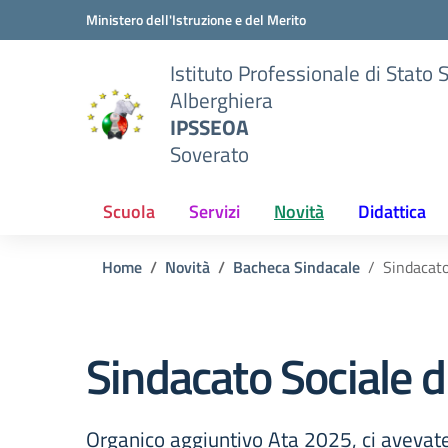
Vai ai contenuti
Vai al menu di navigazione
Vai al footer
Ministero dell'Istruzione e del Merito
Istituto Professionale di Stato 
Alberghiera
IPSSEOA
Soverato
Scuola
Servizi
Novità
Didattica
Home
Novità
Bacheca Sindacale
Sindacato
Sindacato Sociale d
Organico aggiuntivo Ata 2025, ci avevat