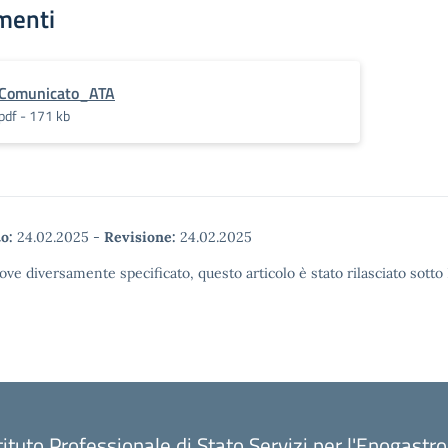
menti
Comunicato_ATA
pdf - 171 kb
o:
24.02.2025
-
Revisione:
24.02.2025
ove diversamente specificato, questo articolo è stato rilasciato sott
tituto Professionale di Stato Servizi per l'Enogastr