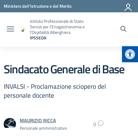
Vai ai contenuti
Vai al menu di navigazione
Vai al footer
Ministero dell'Istruzione e del Merito
Istituto Professionale di Stato
Servizi per l'Enogastronomia e
l'Ospitalità Alberghiera
IPSSEOA
Apr
Sindacato Generale di Base
INVALSI - Proclamazione sciopero del
personale docente
MAURIZIO RICCA
0
Personale amministrativo