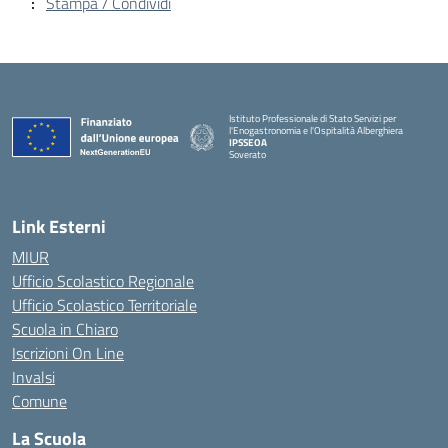
Stampa / Condividi
Istituto Professionale di Stato Servizi per
l'Enogastronomia e l'Ospitalità Alberghiera
IPSSEOA
Soverato
— Visita la pagina iniziale della scuola
Link Esterni
MIUR
Ufficio Scolastico Regionale
Ufficio Scolastico Territoriale
Scuola in Chiaro
Iscrizioni On Line
Invalsi
Comune
La Scuola