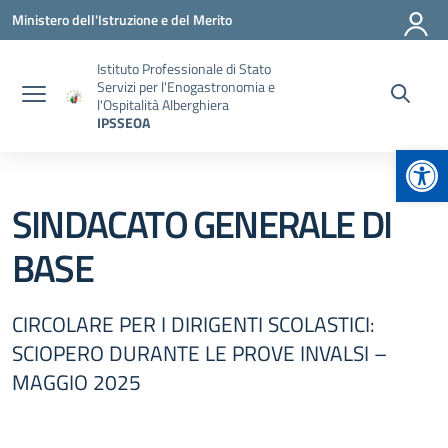
Vai ai contenuti
Vai al menu di navigazione
Vai al footer
Ministero dell'Istruzione e del Merito
Istituto Professionale di Stato
Servizi per l'Enogastronomia e
l'Ospitalità Alberghiera
IPSSEOA
Apr
SINDACATO GENERALE DI
BASE
CIRCOLARE PER I DIRIGENTI SCOLASTICI:
SCIOPERO DURANTE LE PROVE INVALSI –
MAGGIO 2025