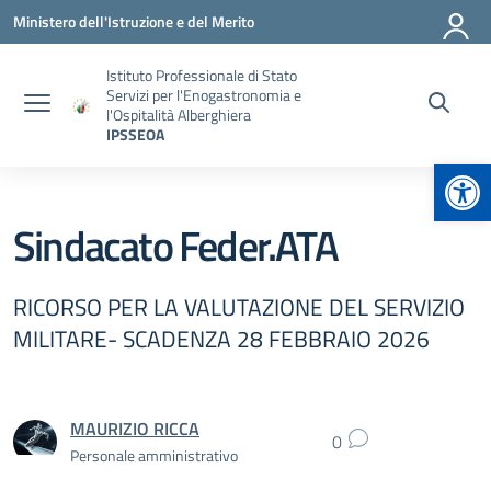
Vai ai contenuti
Vai al menu di navigazione
Vai al footer
Ministero dell'Istruzione e del Merito
Istituto Professionale di Stato
Servizi per l'Enogastronomia e
l'Ospitalità Alberghiera
IPSSEOA
Apr
Sindacato Feder.ATA
RICORSO PER LA VALUTAZIONE DEL SERVIZIO
MILITARE- SCADENZA 28 FEBBRAIO 2026
MAURIZIO RICCA
0
Personale amministrativo