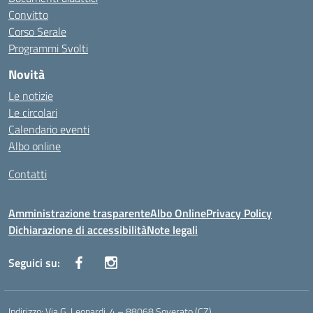
Convitto
Corso Serale
Programmi Svolti
Novità
Le notizie
Le circolari
Calendario eventi
Albo online
Contatti
Amministrazione trasparente
Albo Online
Privacy Policy
Dichiarazione di accessibilità
Note legali
Seguici su:
Indirizzo:
Via G. Leopardi, 4 – 88068 Soverato (CZ)