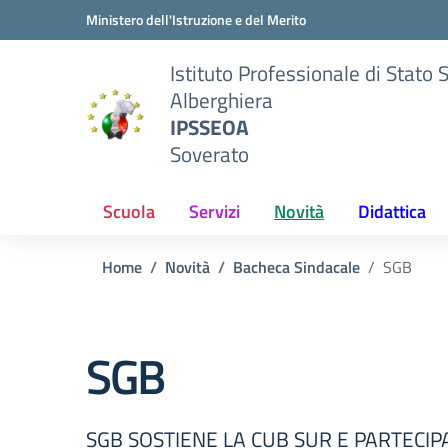
Vai ai contenuti
Vai al menu di navigazione
Vai al footer
Ministero dell'Istruzione e del Merito
Istituto Professionale di Stato 
Alberghiera
IPSSEOA
Soverato
Scuola
Servizi
Novità
Didattica
Home
Novità
Bacheca Sindacale
SGB
SGB
SGB SOSTIENE LA CUB SUR E PARTECIPA