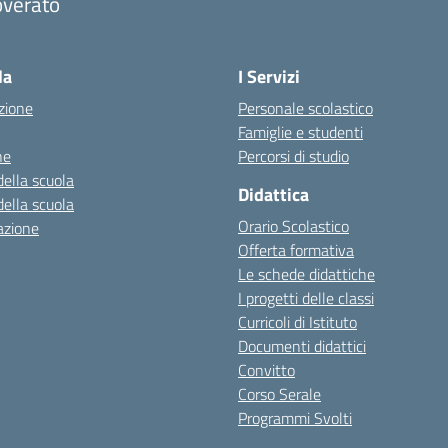
overato
Visita la pagina iniziale della scuola
la
I Servizi
zione
Personale scolastico
Famiglie e studenti
ne
Percorsi di studio
della scuola
Didattica
della scuola
Orario Scolastico
azione
Offerta formativa
Le schede didattiche
I progetti delle classi
Curricoli di Istituto
Documenti didattici
Convitto
Corso Serale
Programmi Svolti