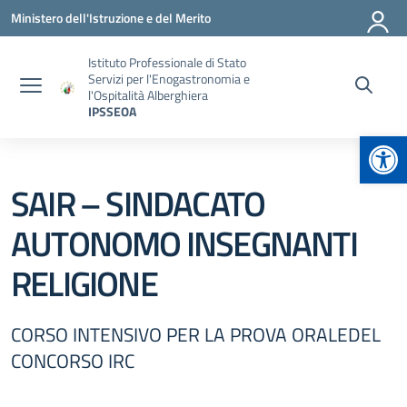
Vai ai contenuti
Vai al menu di navigazione
Vai al footer
Ministero dell'Istruzione e del Merito
Istituto Professionale di Stato
Servizi per l'Enogastronomia e
l'Ospitalità Alberghiera
IPSSEOA
Apr
SAIR – SINDACATO
AUTONOMO INSEGNANTI
RELIGIONE
CORSO INTENSIVO PER LA PROVA ORALEDEL
CONCORSO IRC