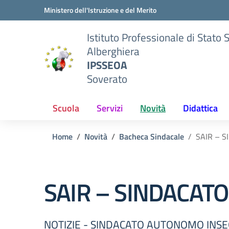
Vai ai contenuti
Vai al menu di navigazione
Vai al footer
Ministero dell'Istruzione e del Merito
Istituto Professionale di Stato 
Alberghiera
IPSSEOA
Soverato
Scuola
Servizi
Novità
Didattica
Home
Novità
Bacheca Sindacale
SAIR – 
SAIR – SINDACAT
NOTIZIE - SINDACATO AUTONOMO INSE