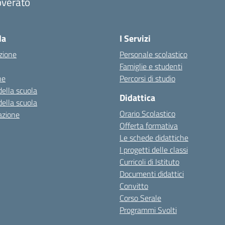
overato
Visita la pagina iniziale della scuola
la
I Servizi
zione
Personale scolastico
Famiglie e studenti
ne
Percorsi di studio
della scuola
Didattica
della scuola
Orario Scolastico
azione
Offerta formativa
Le schede didattiche
I progetti delle classi
Curricoli di Istituto
Documenti didattici
Convitto
Corso Serale
Programmi Svolti