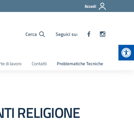
Accedi
Cerca
Seguici su:
Apr
te di lavoro
Contatti
Problematiche Tecniche
TI RELIGIONE