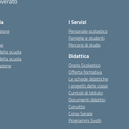
overato
Visita la pagina iniziale della scuola
la
I Servizi
zione
Personale scolastico
Famiglie e studenti
ne
Percorsi di studio
della scuola
Didattica
della scuola
Orario Scolastico
azione
Offerta formativa
Le schede didattiche
I progetti delle classi
Curricoli di Istituto
Documenti didattici
Convitto
Corso Serale
Programmi Svolti