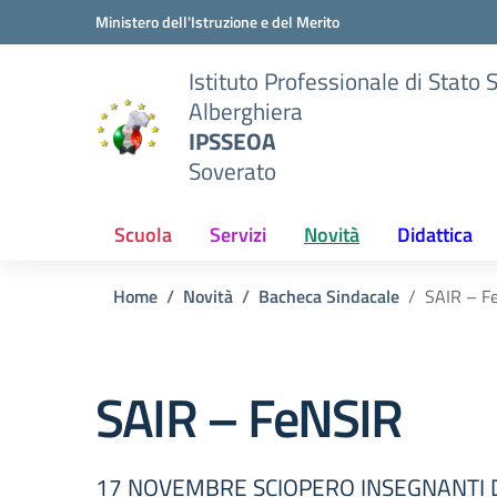
Vai ai contenuti
Vai al menu di navigazione
Vai al footer
Ministero dell'Istruzione e del Merito
Istituto Professionale di Stato 
Alberghiera
IPSSEOA
Soverato
Scuola
Servizi
Novità
Didattica
Home
Novità
Bacheca Sindacale
SAIR – F
SAIR – FeNSIR
17 NOVEMBRE SCIOPERO INSEGNANTI D