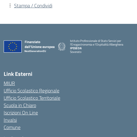
Stampa / Condividi
Istituto Professionale di Stato Servizi per
l'Enogastronomia e l'Ospitalità Alberghiera
IPSSEOA
Soverato
— Visita la pagina iniziale della scuola
Link Esterni
MIUR
Ufficio Scolastico Regionale
Ufficio Scolastico Territoriale
Scuola in Chiaro
Iscrizioni On Line
Invalsi
Comune