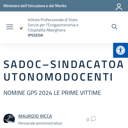
Vai ai contenuti
Vai al menu di navigazione
Vai al footer
Ministero dell'Istruzione e del Merito
Istituto Professionale di Stato
Servizi per l'Enogastronomia e
l'Ospitalità Alberghiera
IPSSEOA
Apr
S A D O C – S I N D A C A T O A
U T O N O M O D O C E N T I
NOMINE GPS 2024 LE PRIME VITTIME
MAURIZIO RICCA
0
Personale amministrativo